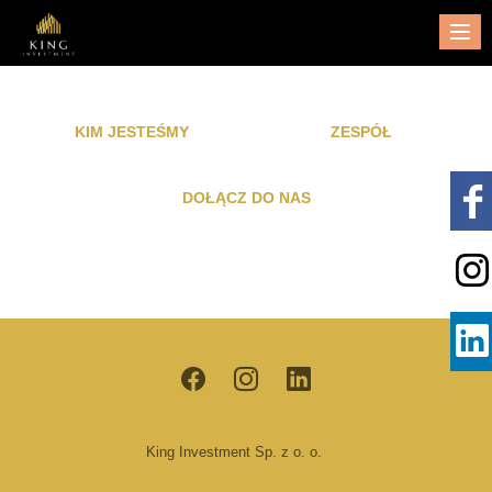
Me
KIM JESTEŚMY
ZESPÓŁ
DOŁĄCZ DO NAS
King Investment Sp. z o. o.