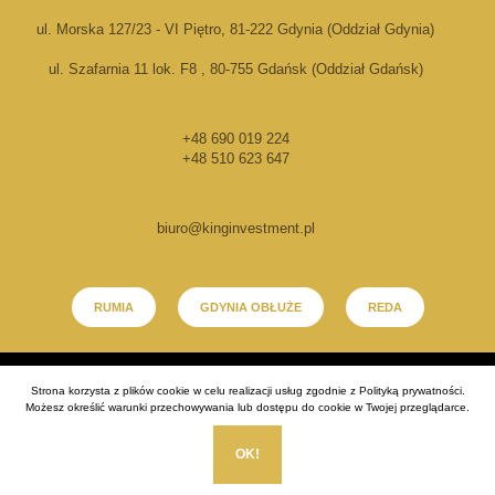
ul. Morska 127/23 - VI Piętro, 81-222 Gdynia (Oddział Gdynia)
ul. Szafarnia 11 lok. F8 , 80-755 Gdańsk (Oddział Gdańsk)
+48 690 019 224
+48 510 623 647
biuro@kinginvestment.pl
RUMIA
GDYNIA OBŁUŻE
REDA
Realizacja:
EstiCRM
- Wszelkie prawa zastrzeżone (C) 2026
Strona korzysta z plików cookie w celu realizacji usług zgodnie z
Polityką prywatności
.
Możesz określić warunki przechowywania lub dostępu do cookie w Twojej przeglądarce.
OK!