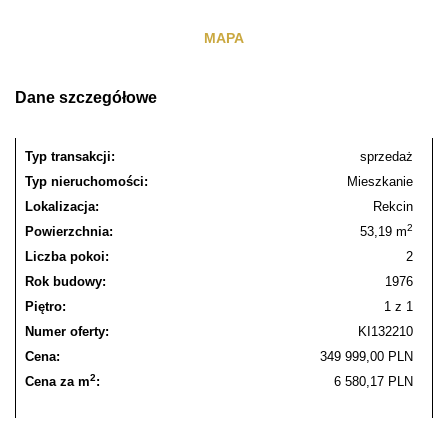
MAPA
Dane szczegółowe
Typ transakcji:
sprzedaż
Typ nieruchomości:
Mieszkanie
Lokalizacja:
Rekcin
2
Powierzchnia:
53,19 m
Liczba pokoi:
2
Rok budowy:
1976
Piętro:
1 z 1
Numer oferty:
KI132210
Cena:
349 999,00 PLN
2
Cena za m
:
6 580,17 PLN