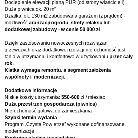
Docieplenie elewacji pianą PUR (od strony właścicieli)
Duża piwnica ok. 20 m²
Działka ok. 130 m2 zabudowana garażem (z prądem) -
możliwość
aranżacji ogrodu
,
strefy relaksu
lub
dodatkowej zabudowy - w cenie 50 000 zł
Dzięki zastosowaniu nowoczesnych rozwiązań
grzewczych oraz dodatkowej izolacji nieruchomość jest
tania w utrzymaniu i komfortowa w użytkowaniu
przez cały
rok.
Klatka wymaga remontu, a segment założenia
wspólnoty i modernizacji.
Dodatkowe informacje
Niskie koszty utrzymania:
550-600
zł / miesiąc
Duża przestrzeń gospodarcza (piwnica)
Nieruchomość gotowa do zamieszkania
Szybki termin wydania
Program „Czyste Powietrze” wykonane dofinansowane
modernizacje
Spokojna okolica i sąsiedztwo