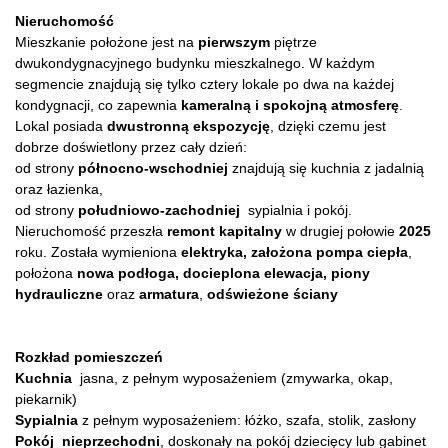
Nieruchomość
Mieszkanie położone jest na
pierwszym
piętrze
dwukondygnacyjnego budynku mieszkalnego. W każdym
segmencie znajdują się tylko cztery lokale po dwa na każdej
kondygnacji, co zapewnia
kameralną i spokojną atmosferę
.
Lokal posiada
dwustronną ekspozycję
, dzięki czemu jest
dobrze doświetlony przez cały dzień:
od strony
północno-wschodniej
znajdują się kuchnia z jadalnią
oraz łazienka,
od strony
południowo-zachodniej
sypialnia i pokój.
Nieruchomość przeszła
remont kapitalny
w drugiej połowie
2025
roku. Została wymieniona
elektryka,
założona pompa ciepła
,
położona
nowa podłoga,
docieplona elewacja, piony
hydrauliczne
oraz
armatura
,
odświeżone ściany
Rozkład pomieszczeń
Kuchnia
jasna, z pełnym wyposażeniem (zmywarka, okap,
piekarnik)
Sypialnia
z pełnym wyposażeniem: łóżko, szafa, stolik, zasłony
Pokój nieprzechodni
, doskonały na pokój dziecięcy lub gabinet