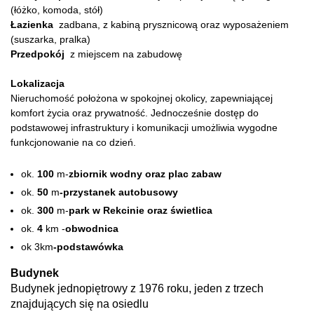
(łóżko, komoda, stół)
Łazienka
zadbana, z kabiną prysznicową oraz wyposażeniem
(suszarka, pralka)
Przedpokój
z miejscem na zabudowę
Lokalizacja
Nieruchomość położona w spokojnej okolicy, zapewniającej
komfort życia oraz prywatność. Jednocześnie dostęp do
podstawowej infrastruktury i komunikacji umożliwia wygodne
funkcjonowanie na co dzień.
ok.
100
m-
zbiornik wodny oraz plac zabaw
ok.
50
m
-przystanek autobusowy
ok.
300
m-
park w Rekcinie oraz świetlica
ok.
4
km -
obwodnica
ok 3km
-podstawówka
Budynek
Budynek jednopiętrowy z 1976 roku, jeden z trzech
znajdujących się na osiedlu