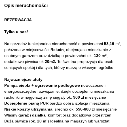
Opis nieruchomości
REZERWACJA
Tylko u nas!
Na sprzedaż funkcjonalna nieruchomość o powierzchni
53,19
m²,
położona w miejscowości
Rekcin
, obejmująca mieszkanie z
osobnym garażem oraz działką o powierzchni ok.
130
m²,
dodatkowo piwnica ok
20m2.
To świetna propozycja dla osób
ceniących spokój i dla tych, którzy marzą o własnym ogródku.
Najważniejsze atuty
Pompa ciepła + ogrzewanie podłogowe
nowoczesne i
energooszczędne rozwiązanie; dzięki dociepleniu mieszkania
rachunki w najgorszą zimę sięgały ok.
900
zł miesięcznie
Docieplenie pianą PUR
bardzo dobra izolacja mieszkania
Niskie koszty utrzymania
średnio ok.
550-600
zł miesięcznie
Własny
garaż
i
działka
komfort oraz dodatkowa przestrzeń
Duża piwnica (ok.
20 m
²) Idealna na magazyn lub warsztat