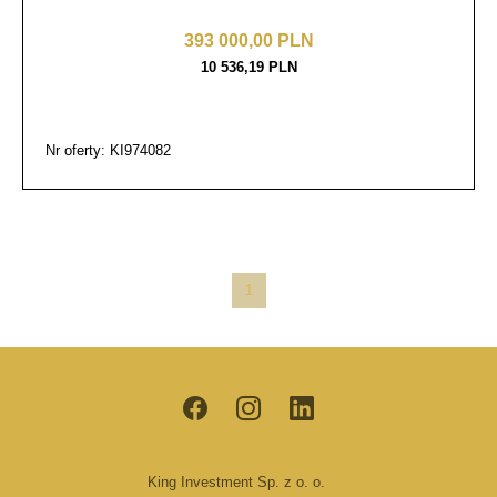
393 000,00 PLN
10 536,19 PLN
Nr oferty: KI974082
1
King Investment Sp. z o. o.